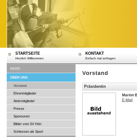
STARTSEITE
KONTAKT
Herzlich Willkommen
Einfach mal anfragen
NEWS
Vorstand
ÜBER UNS
Vorstand
Präsidentin
Ehrenmitglieder
Marion 
E-Mail
Aktivmitglieder
Presse
Sponsoren
Bilder vom SV Höri
Schiessen als Sport