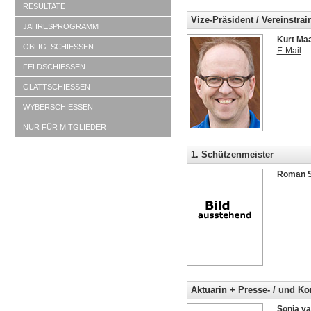
RESULTATE
Vize-Präsident / Vereinstra
JAHRESPROGRAMM
Kurt Ma
OBLIG. SCHIESSEN
E-Mail
FELDSCHIESSEN
GLATTSCHIESSEN
WYBERSCHIESSEN
NUR FÜR MITGLIEDER
1. Schützenmeister
Roman S
Aktuarin + Presse- / und K
Sonja v