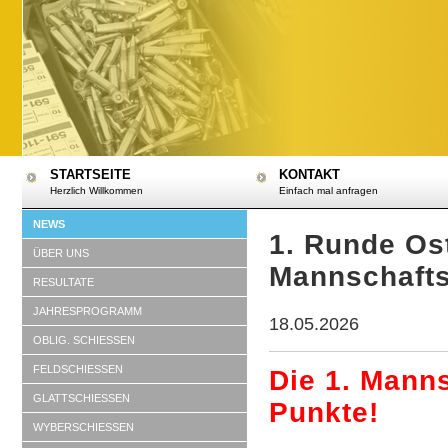
STARTSEITE
KONTAKT
Herzlich Willkommen
Einfach mal anfragen
NEWS
1. Runde Os
ÜBER UNS
Mannschafts
RESULTATE
JAHRESPROGRAMM
18.05.2026
OBLIG. SCHIESSEN
FELDSCHIESSEN
Die 1. Manns
GLATTSCHIESSEN
Punkte!
WYBERSCHIESSEN